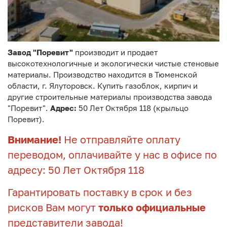
Завод "Поревит"
производит и продает
высокотехнологичные и экологически чистые стеновые
материалы. Производство находится в Тюменской
области, г. Ялуторовск. Купить газоблок, кирпич и
другие строительные материалы производства завода
"Поревит".
Адрес:
50 Лет Октября 118 (крыльцо
Поревит).
Внимание!
Не отправляйте оплату
переводом, оплачивайте у нас в офисе по
адресу: 50 Лет Октября 118
Гарантировать поставку в срок и без
рисков Вам могут
только официальные
представители завода!