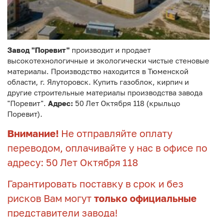
Завод "Поревит"
производит и продает
высокотехнологичные и экологически чистые стеновые
материалы. Производство находится в Тюменской
области, г. Ялуторовск. Купить газоблок, кирпич и
другие строительные материалы производства завода
"Поревит".
Адрес:
50 Лет Октября 118 (крыльцо
Поревит).
Внимание!
Не отправляйте оплату
переводом, оплачивайте у нас в офисе по
адресу: 50 Лет Октября 118
Гарантировать поставку в срок и без
рисков Вам могут
только официальные
представители завода!