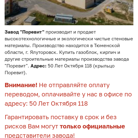
Завод "Поревит"
производит и продает
высокотехнологичные и экологически чистые стеновые
материалы. Производство находится в Тюменской
области, г. Ялуторовск. Купить газоблок, кирпич и
другие строительные материалы производства завода
"Поревит".
Адрес:
50 Лет Октября 118 (крыльцо
Поревит).
Внимание!
Не отправляйте оплату
переводом, оплачивайте у нас в офисе по
адресу: 50 Лет Октября 118
Гарантировать поставку в срок и без
рисков Вам могут
только официальные
представители завода!