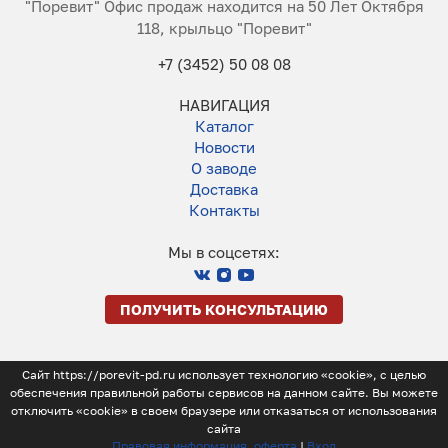
"Поревит" Офис продаж находится на 50 Лет Октября
118, крыльцо "Поревит"
+7 (3452) 50 08 08
НАВИГАЦИЯ
Каталог
Новости
О заводе
Доставка
Контакты
Мы в соцсетях:
ПОЛУЧИТЬ КОНСУЛЬТАЦИЮ
Сайт https://porevit-pd.ru использует технологию «cookie», с целью
обеспечения правильной работы сервисов на данном сайте. Вы можете
отключить «cookie» в своем браузере или отказаться от использования
сайта
Правовая информация, оферта
|
Вход