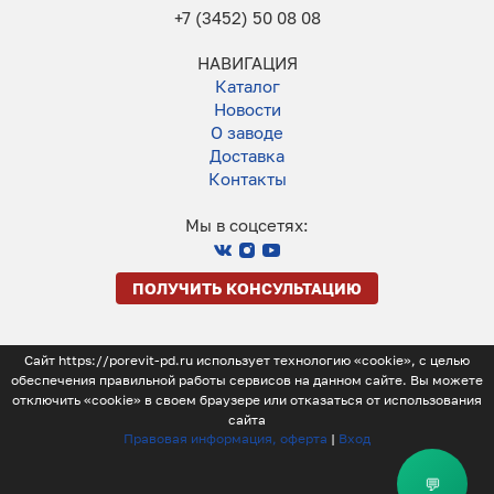
+7 (3452) 50 08 08
НАВИГАЦИЯ
Каталог
Новости
О заводе
Доставка
Контакты
Мы в соцсетях:
ПОЛУЧИТЬ КОНСУЛЬТАЦИЮ
Сайт https://porevit-pd.ru использует технологию «cookie», с целью
обеспечения правильной работы сервисов на данном сайте. Вы можете
отключить «cookie» в своем браузере или отказаться от использования
сайта
Правовая информация, оферта
|
Вход
💬