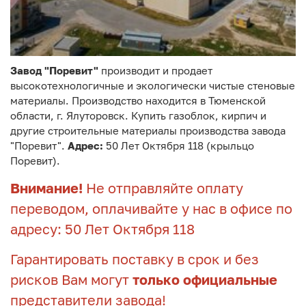
Завод "Поревит"
производит и продает
высокотехнологичные и экологически чистые стеновые
материалы. Производство находится в Тюменской
области, г. Ялуторовск. Купить газоблок, кирпич и
другие строительные материалы производства завода
"Поревит".
Адрес:
50 Лет Октября 118 (крыльцо
Поревит).
Внимание!
Не отправляйте оплату
переводом, оплачивайте у нас в офисе по
адресу: 50 Лет Октября 118
Гарантировать поставку в срок и без
рисков Вам могут
только официальные
представители завода!