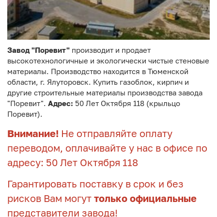
Завод "Поревит"
производит и продает
высокотехнологичные и экологически чистые стеновые
материалы. Производство находится в Тюменской
области, г. Ялуторовск. Купить газоблок, кирпич и
другие строительные материалы производства завода
"Поревит".
Адрес:
50 Лет Октября 118 (крыльцо
Поревит).
Внимание!
Не отправляйте оплату
переводом, оплачивайте у нас в офисе по
адресу: 50 Лет Октября 118
Гарантировать поставку в срок и без
рисков Вам могут
только официальные
представители завода!