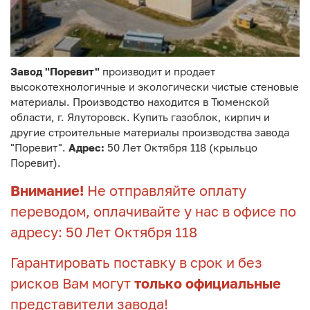
Завод "Поревит"
производит и продает
высокотехнологичные и экологически чистые стеновые
материалы. Производство находится в Тюменской
области, г. Ялуторовск. Купить газоблок, кирпич и
другие строительные материалы производства завода
"Поревит".
Адрес:
50 Лет Октября 118 (крыльцо
Поревит).
Внимание!
Не отправляйте оплату
переводом, оплачивайте у нас в офисе по
адресу: 50 Лет Октября 118
Гарантировать поставку в срок и без
рисков Вам могут
только официальные
представители завода!