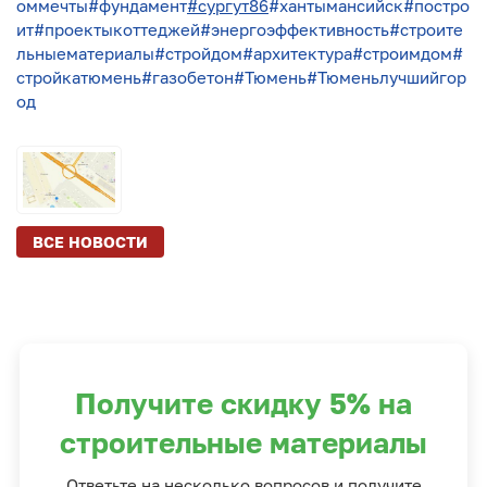
оммечты
#фундамент
#сургут86
#хантымансийск
#постро
ит
#проектыкоттеджей
#энергоэффективность
#строите
льныематериалы
#стройдом
#архитектура
#строимдом
#
стройкатюмень
#газобетон
#Тюмень
#Тюменьлучшийгор
од
ВСЕ НОВОСТИ
Получите скидку 5% на
строительные материалы
Ответьте на несколько вопросов и получите