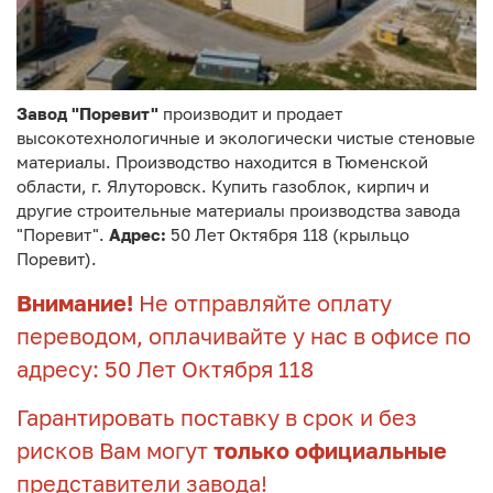
Завод "Поревит"
производит и продает
высокотехнологичные и экологически чистые стеновые
материалы. Производство находится в Тюменской
области, г. Ялуторовск. Купить газоблок, кирпич и
другие строительные материалы производства завода
"Поревит".
Адрес:
50 Лет Октября 118 (крыльцо
Поревит).
Внимание!
Не отправляйте оплату
переводом, оплачивайте у нас в офисе по
адресу: 50 Лет Октября 118
Гарантировать поставку в срок и без
рисков Вам могут
только официальные
представители завода!