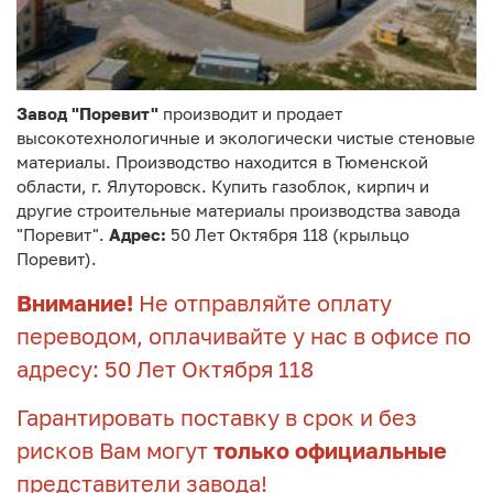
Завод "Поревит"
производит и продает
высокотехнологичные и экологически чистые стеновые
материалы. Производство находится в Тюменской
области, г. Ялуторовск. Купить газоблок, кирпич и
другие строительные материалы производства завода
"Поревит".
Адрес:
50 Лет Октября 118 (крыльцо
Поревит).
Внимание!
Не отправляйте оплату
переводом, оплачивайте у нас в офисе по
адресу: 50 Лет Октября 118
Гарантировать поставку в срок и без
рисков Вам могут
только официальные
представители завода!