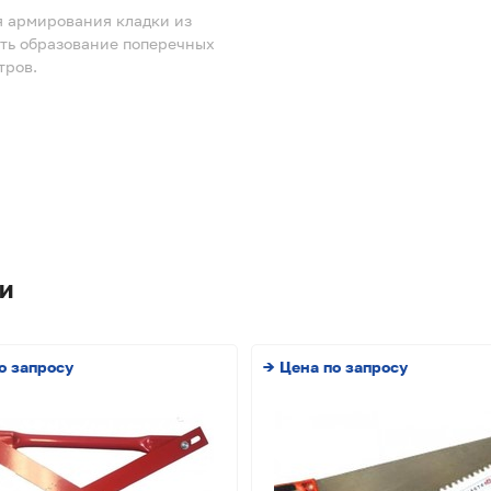
я армирования кладки из
ить образование поперечных
тров.
и
о запросу
→ Цена по запросу