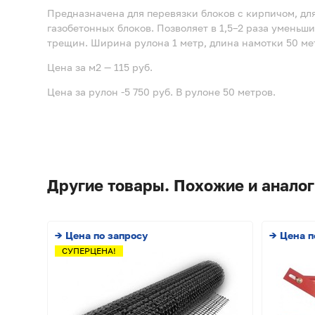
Предназначена для перевязки блоков с кирпичом, дл
газобетонных блоков. Позволяет в 1,5–2 раза уменьш
трещин. Ширина рулона 1 метр, длина намотки 50 ме
Цена за м2 — 115 руб.
Цена за рулон -5 750
руб.
В рулоне 50 метров.
Другие товары. Похожие и аналог
→ Цена по запросу
→ Цена п
СУПЕРЦЕНА!