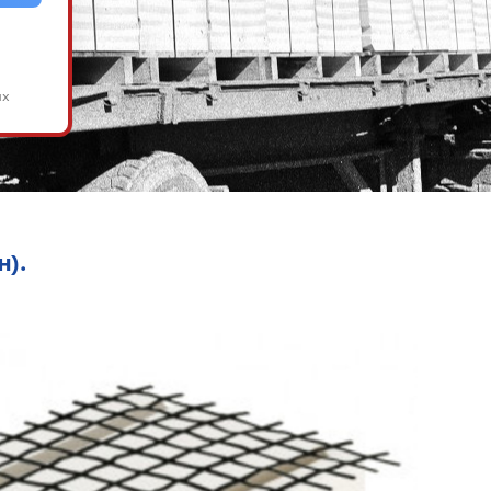
ых
н).