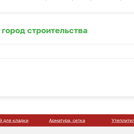
 город строительства
й для кладки
Арматура, сетка
Утеплите