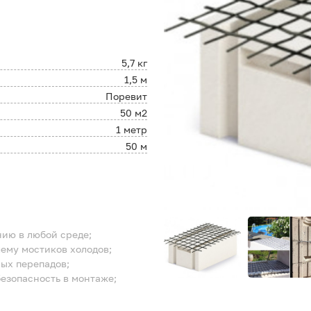
5,7 кг
1,5 м
Поревит
50 м2
1 метр
50 м
нию в любой среде;
лему мостиков холодов;
ых перепадов;
безопасность в монтаже;