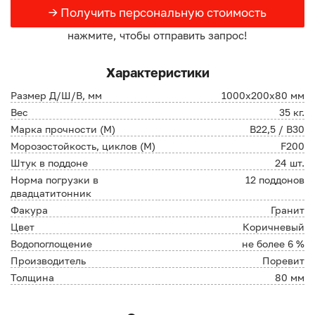
→ Получить персональную стоимость
нажмите, чтобы отправить запрос!
Характеристики
Размер Д/Ш/В, мм
1000х200х80 мм
Вес
35 кг.
Марка прочности (М)
В22,5 / В30
Морозостойкость, циклов (М)
F200
Штук в поддоне
24 шт.
Норма погрузки в
12 поддонов
двадцатитонник
Факура
Гранит
Цвет
Коричневый
Водопоглощение
не более 6 %
Производитель
Поревит
Толщина
80 мм