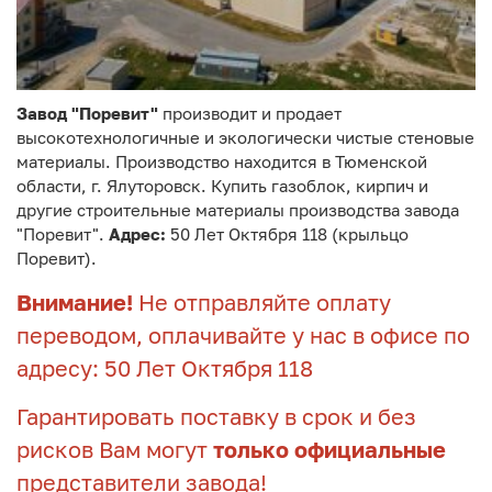
Завод "Поревит"
производит и продает
высокотехнологичные и экологически чистые стеновые
материалы. Производство находится в Тюменской
области, г. Ялуторовск. Купить газоблок, кирпич и
другие строительные материалы производства завода
"Поревит".
Адрес:
50 Лет Октября 118 (крыльцо
Поревит).
Внимание!
Не отправляйте оплату
переводом, оплачивайте у нас в офисе по
адресу: 50 Лет Октября 118
Гарантировать поставку в срок и без
рисков Вам могут
только официальные
представители завода!