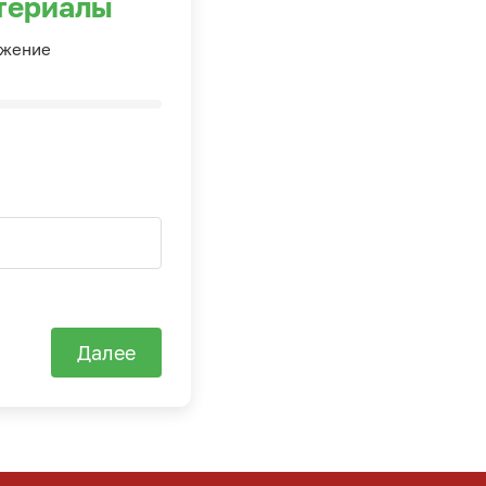
териалы
ожение
Далее