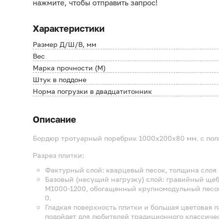
нажмите, чтобы отправить запрос!
Характеристики
Размер Д/Ш/В, мм
Вес
Марка прочности (М)
Штук в поддоне
Норма погрузки в двадцатитонник
Описание
Бордюр тротуарный поребрик 1000х200х80 мм. с пол
Разрез плитки:
Фактурный слой: кварцевый песок, толщина слоя 
Базовый (несущий нагрузку) слой: гравийный щебе
М1000-1200, обогащенный крупномодульный песок
0.
Гладкая поверхность плитки и большая цветовая п
подойдет для любителей традиционного классиче