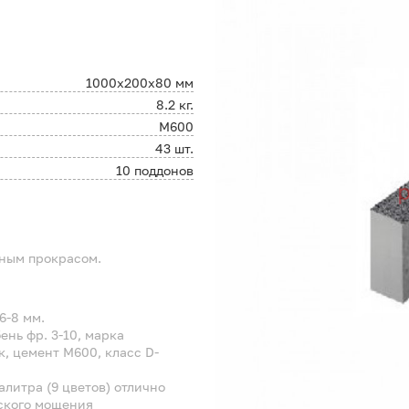
1000х200х80 мм
8.2 кг.
М600
43 шт.
10 поддонов
ным прокрасом.
6-8 мм.
нь фр. 3-10, марка
, цемент М600, класс D-
алитра (9 цветов) отлично
ского мощения