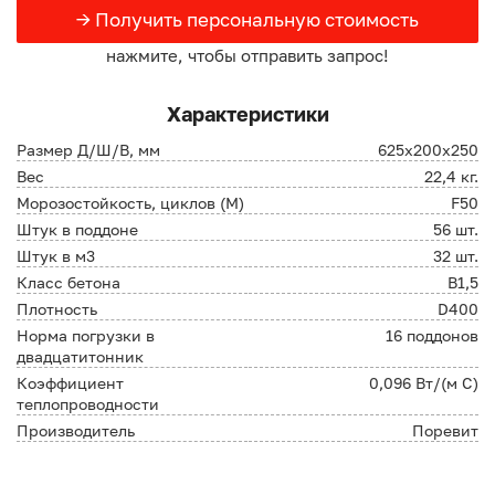
→ Получить персональную стоимость
нажмите, чтобы отправить запрос!
Характеристики
Размер Д/Ш/В, мм
625x200x250
Вес
22,4 кг.
Морозостойкость, циклов (М)
F50
Штук в поддоне
56 шт.
Штук в м3
32 шт.
Класс бетона
B1,5
Плотность
D400
Норма погрузки в
16 поддонов
двадцатитонник
Коэффициент
0,096 Вт/(м С)
теплопроводности
Производитель
Поревит