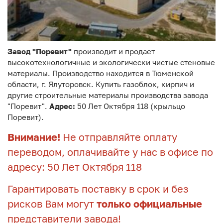
Завод "Поревит"
производит и продает
высокотехнологичные и экологически чистые стеновые
материалы. Производство находится в Тюменской
области, г. Ялуторовск. Купить газоблок, кирпич и
другие строительные материалы производства завода
"Поревит".
Адрес:
50 Лет Октября 118 (крыльцо
Поревит).
Внимание!
Не отправляйте оплату
переводом, оплачивайте у нас в офисе по
адресу: 50 Лет Октября 118
Гарантировать поставку в срок и без
рисков Вам могут
только официальные
представители завода!