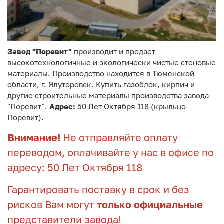
Завод "Поревит"
производит и продает
высокотехнологичные и экологически чистые стеновые
материалы. Производство находится в Тюменской
области, г. Ялуторовск. Купить газоблок, кирпич и
другие строительные материалы производства завода
"Поревит".
Адрес:
50 Лет Октября 118 (крыльцо
Поревит).
Внимание!
Не отправляйте оплату
переводом, оплачивайте у нас в офисе по
адресу: 50 Лет Октября 118
Гарантировать поставку в срок и без
рисков Вам могут
только официальные
представители завода!