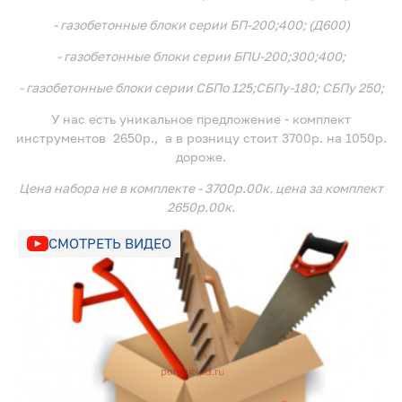
- газобетонные блоки серии БП-200;400; (Д600)
- газобетонные блоки серии БПU-200;300;400;
- газобетонные блоки серии СБПо 125;СБПу-180; СБПу 250;
У нас есть уникальное предложение - комплект
инструментов 2650р., а в розницу стоит 3700р. на 1050р.
дороже.
Цена набора не в комплекте - 3700р.00к. цена за комплект
2650р.00к.
СМОТРЕТЬ ВИДЕО