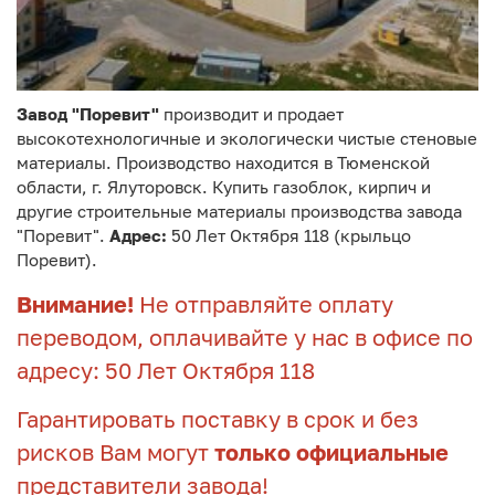
Завод "Поревит"
производит и продает
высокотехнологичные и экологически чистые стеновые
материалы. Производство находится в Тюменской
области, г. Ялуторовск. Купить газоблок, кирпич и
другие строительные материалы производства завода
"Поревит".
Адрес:
50 Лет Октября 118 (крыльцо
Поревит).
Внимание!
Не отправляйте оплату
переводом, оплачивайте у нас в офисе по
адресу: 50 Лет Октября 118
Гарантировать поставку в срок и без
рисков Вам могут
только официальные
представители завода!