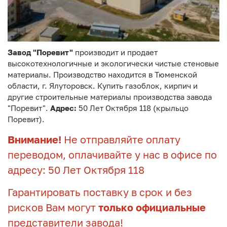
Завод "Поревит"
производит и продает
высокотехнологичные и экологически чистые стеновые
материалы. Производство находится в Тюменской
области, г. Ялуторовск. Купить газоблок, кирпич и
другие строительные материалы производства завода
"Поревит".
Адрес:
50 Лет Октября 118 (крыльцо
Поревит).
Внимание!
Не отправляйте оплату
переводом, оплачивайте у нас в офисе по
адресу: 50 Лет Октября 118
Гарантировать поставку в срок и без
рисков Вам могут
только официальные
представители завода!