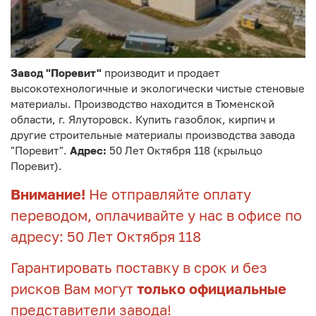
Завод "Поревит"
производит и продает
высокотехнологичные и экологически чистые стеновые
материалы. Производство находится в Тюменской
области, г. Ялуторовск. Купить газоблок, кирпич и
другие строительные материалы производства завода
"Поревит".
Адрес:
50 Лет Октября 118 (крыльцо
Поревит).
Внимание!
Не отправляйте оплату
переводом, оплачивайте у нас в офисе по
адресу: 50 Лет Октября 118
Гарантировать поставку в срок и без
рисков Вам могут
только официальные
представители завода!