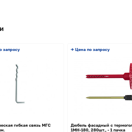
и
о запросу
→ Цена по запросу
еская гибкая связь МГС
Дюбель фасадный с термого
м.
1МН-180, 280шт., - 1 пачка