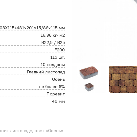
103Х115/481х201х15/86х115 мм
16,96 кг- м2
В22,5 / B25
F200
115 шт.
10 поддоны
Гладкий листопад
Осень
не более 6%
Поревит
40 мм
нит листопад», цвет «Осень»