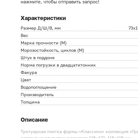
нажмите, чтобы отправить запрос!
Характеристики
Размер Д/Ш/В, мм
73х
Вес
Марка прочности (М)
Морозостойкость, циклов (М)
Штук в поддоне
Норма погрузки в двадцатитонник
Факура
Цвет
Водопоглощение
Производитель
Толщина
Описание
Тротуарная плитка формы «Классико» коллекция «Гра
состоит из плит двух размеров.
115х172, 115х115 мм.