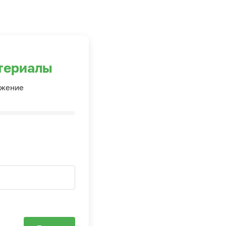
териалы
ожение