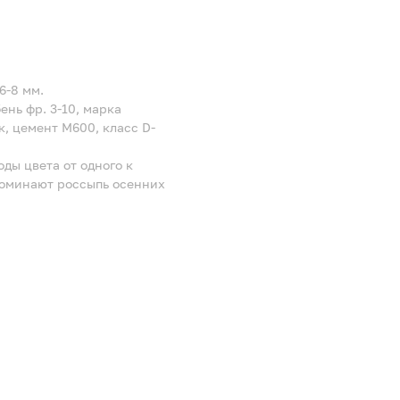
6-8 мм.
нь фр. 3-10, марка
, цемент М600, класс D-
ды цвета от одного к
поминают россыпь осенних