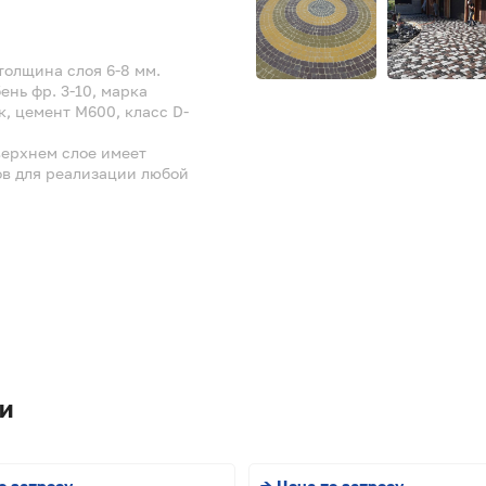
толщина слоя 6-8 мм.
нь фр. 3-10, марка
, цемент М600, класс D-
верхнем слое имеет
ов для реализации любой
и
о запросу
→ Цена по запросу