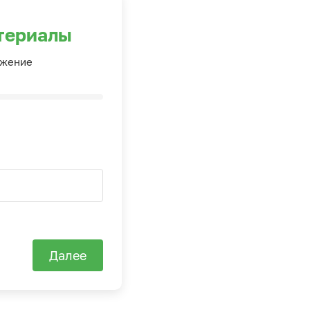
териалы
ожение
Далее