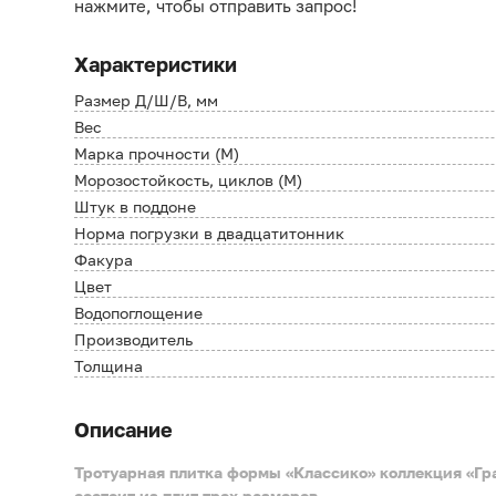
нажмите, чтобы отправить запрос!
Характеристики
Размер Д/Ш/В, мм
Вес
Марка прочности (М)
Морозостойкость, циклов (М)
Штук в поддоне
Норма погрузки в двадцатитонник
Факура
Цвет
Водопоглощение
Производитель
Толщина
Описание
Тротуарная плитка формы «Классико» коллекция «Гр
состоит из плит трех размеров.