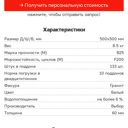
→ Получить персональную стоимость
нажмите, чтобы отправить запрос!
Характеристики
Размер Д/Ш/В, мм
500х500 мм
Вес
8.5 кг
Марка прочности (М)
В25
Морозостойкость, циклов (М)
F200
Штук в поддоне
133 шт.
Норма погрузки в
10 поддонов
двадцатитонник
Факура
Гранит
Цвет
Белый
Водопоглощение
не более 6 %.
Производитель
Выбор
Толщина
60 мм