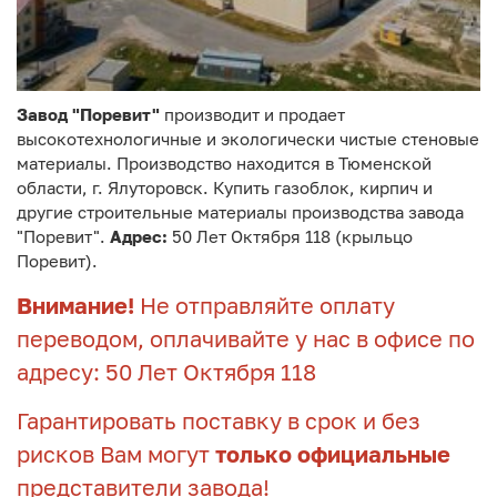
Завод "Поревит"
производит и продает
высокотехнологичные и экологически чистые стеновые
материалы. Производство находится в Тюменской
области, г. Ялуторовск. Купить газоблок, кирпич и
другие строительные материалы производства завода
"Поревит".
Адрес:
50 Лет Октября 118 (крыльцо
Поревит).
Внимание!
Не отправляйте оплату
переводом, оплачивайте у нас в офисе по
адресу: 50 Лет Октября 118
Гарантировать поставку в срок и без
рисков Вам могут
только официальные
представители завода!