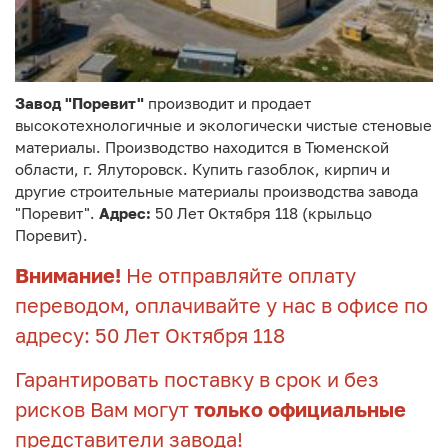
Завод "Поревит"
производит и продает
высокотехнологичные и экологически чистые стеновые
материалы. Производство находится в Тюменской
области, г. Ялуторовск. Купить газоблок, кирпич и
другие строительные материалы производства завода
"Поревит".
Адрес:
50 Лет Октября 118 (крыльцо
Поревит).
Внимание!
Не отправляйте оплату
переводом, оплачивайте у нас в офисе по
адресу: 50 Лет Октября 118
Гарантировать поставку в срок и без
рисков Вам могут
только официальные
представители завода!