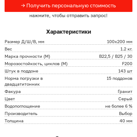
→ Получить персональную стоимость
нажмите, чтобы отправить запрос!
Характеристики
Размер Д/Ш/В, мм
100х200 мм
Вес
1.2 кг.
Марка прочности (М)
В22,5 / B25 / 30
Морозостойкость, циклов (М)
F200
Штук в поддоне
143 шт
Норма погрузки в
15 поддонов
двадцатитонник
Факура
Гранит
Цвет
Серый
Водопоглощение
не более 6 %
Производитель
Выбор
Толщина
40 мм