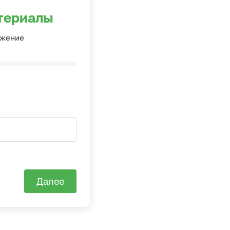
териалы
ожение
Далее