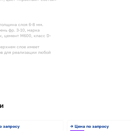
толщина слоя 6-8 мм.
нь фр. 3-10, марка
, цемент М600, класс D-
верхнем слое имеет
ов для реализации любой
и
о запросу
→ Цена по запросу