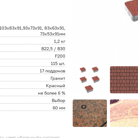
103х83х91,93х73х91, 83х63х91,
73х53х91мм
1,2 кг
В22,5 / B30
F200
115 шт.
17 поддонов
Гранит
Красный
не более 6 %
Выбор
60 мм
», цвет «Красный» состоит