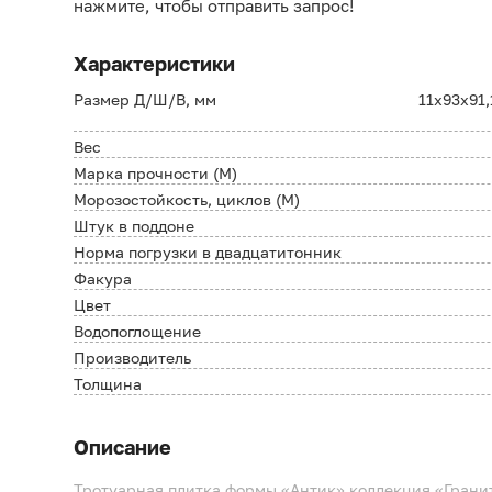
нажмите, чтобы отправить запрос!
Характеристики
Размер Д/Ш/В, мм
11х93х91,
Вес
Марка прочности (М)
Морозостойкость, циклов (М)
Штук в поддоне
Норма погрузки в двадцатитонник
Факура
Цвет
Водопоглощение
Производитель
Толщина
Описание
Тротуарная плитка формы «Антик» коллекция «Гранит