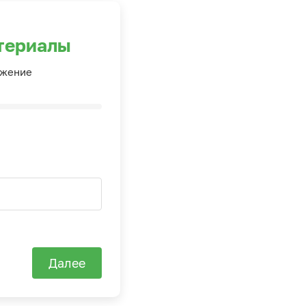
териалы
ожение
Далее