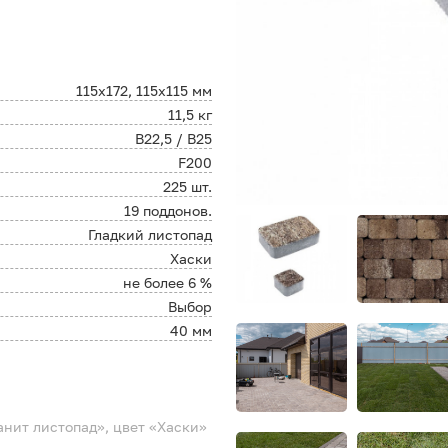
115х172, 115х115 мм
11,5 кг
В22,5 / B25
F200
225 шт.
19 поддонов.
Гладкий листопад
Хаски
не более 6 %
Выбор
40 мм
нит листопад», цвет «Хаски»