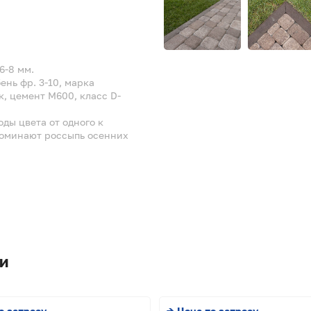
6-8 мм.
нь фр. 3-10, марка
, цемент М600, класс D-
ды цвета от одного к
поминают россыпь осенних
и
о запросу
→ Цена по запросу