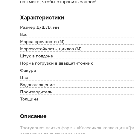
нажмите, чтобы отправить запрос!
Характеристики
Размер Д/Ш/В, мм
Вес
Марка прочности (М)
Морозостойкость, циклов (М)
Штук в поддоне
Норма погрузки в двадцатитонник
Факура
Цвет
Водопоглощение
Производитель
Толщина
Описание
Тротуарная плитка формы «Классико» коллекция «Гра
состоит из плит двух размеров.