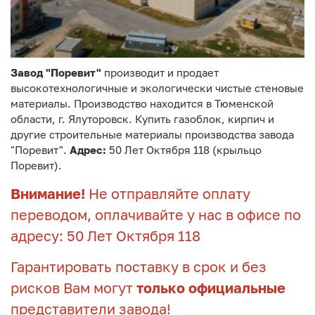
Завод "Поревит"
производит и продает
высокотехнологичные и экологически чистые стеновые
материалы. Производство находится в Тюменской
области, г. Ялуторовск. Купить газоблок, кирпич и
другие строительные материалы производства завода
"Поревит".
Адрес:
50 Лет Октября 118 (крыльцо
Поревит).
Внимание!
Не отправляйте оплату
переводом, оплачивайте у нас в офисе по
адресу: 50 Лет Октября 118
Гарантировать поставку в срок и без
рисков Вам могут
только официальные
представители завода!