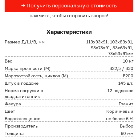
→ Получить персональную стоимость
нажмите, чтобы отправить запрос!
Характеристики
Размер Д/Ш/В, мм
113х93х91, 103х83х91,
93х73х91, 83х63х91,
73х53х91мм
Вес
10 кг
Марка прочности (М)
В22,5 / B30
Морозостойкость, циклов (М)
F200
Штук в поддоне
145 шт.
Норма погрузки в
12 поддонов
двадцатитонник
Факура
Гранит
Цвет
Коричневый
Водопоглощение
не более 6 %
Производитель
Выбор
Толщина
60 мм