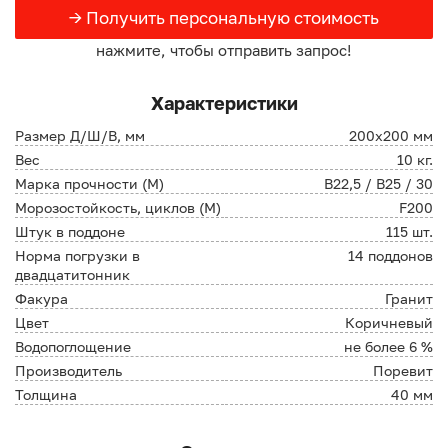
→ Получить персональную стоимость
нажмите, чтобы отправить запрос!
Характеристики
Размер Д/Ш/В, мм
200х200 мм
Вес
10 кг.
Марка прочности (М)
В22,5 / B25 / 30
Морозостойкость, циклов (М)
F200
Штук в поддоне
115 шт.
Норма погрузки в
14 поддонов
двадцатитонник
Факура
Гранит
Цвет
Коричневый
Водопоглощение
не более 6 %
Производитель
Поревит
Толщина
40 мм