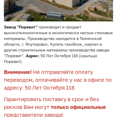
Завод "Поревит"
производит и продает
высокотехнологичные и экологически чистые стеновые
материалы. Производство находится в Тюменской
области, г. Ялуторовск. Купить газоблок, кирпич и
другие строительные материалы производства завода
"Поревит".
Адрес:
50 Лет Октября 118 (крыльцо
Поревит).
Внимание!
Не отправляйте оплату
переводом, оплачивайте у нас в офисе по
адресу: 50 Лет Октября 118
Гарантировать поставку в срок и без
рисков Вам могут
только официальные
представители завода!