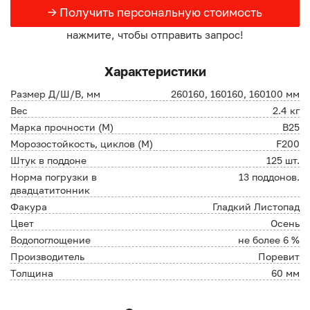
→ Получить персональную стоимость
нажмите, чтобы отправить запрос!
Характеристики
Размер Д/Ш/В, мм
260160, 160160, 160100 мм
Вес
2.4 кг
Марка прочности (М)
В25
Морозостойкость, циклов (М)
F200
Штук в поддоне
125 шт.
Норма погрузки в
13 поддонов.
двадцатитонник
Факура
Гладкий Листопад
Цвет
Осень
Водопоглощение
не более 6 %
Производитель
Поревит
Толщина
60 мм