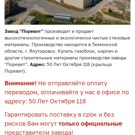
Завод "Поревит"
производит и продает
высокотехнологичные и экологически чистые стеновые
материалы. Производство находится в Тюменской
области, г. Ялуторовск. Купить газоблок, кирпич и
другие строительные материалы производства завода
"Поревит".
Адрес:
50 Лет Октября 118 (крыльцо
Поревит).
Внимание!
Не отправляйте оплату
переводом, оплачивайте у нас в офисе по
адресу: 50 Лет Октября 118
Гарантировать поставку в срок и без
рисков Вам могут
только официальные
представители завода!