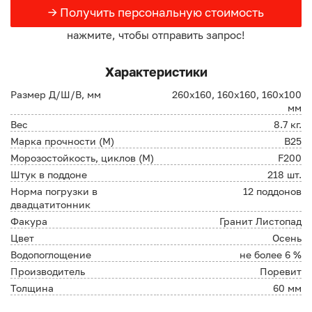
→ Получить персональную стоимость
нажмите, чтобы отправить запрос!
Характеристики
Размер Д/Ш/В, мм
260х160, 160х160, 160х100
мм
Вес
8.7 кг.
Марка прочности (М)
B25
Морозостойкость, циклов (М)
F200
Штук в поддоне
218 шт.
Норма погрузки в
12 поддонов
двадцатитонник
Факура
Гранит Листопад
Цвет
Осень
Водопоглощение
не более 6 %
Производитель
Поревит
Толщина
60 мм