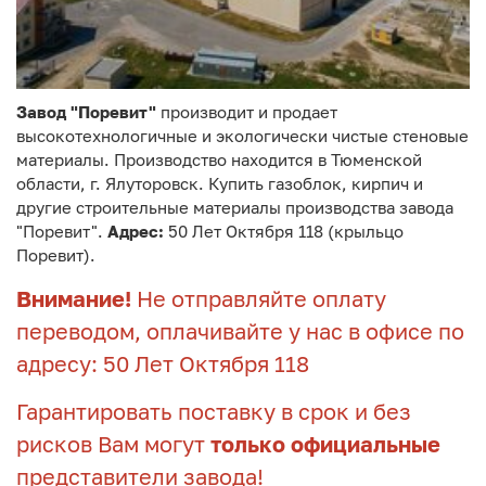
Завод "Поревит"
производит и продает
высокотехнологичные и экологически чистые стеновые
материалы. Производство находится в Тюменской
области, г. Ялуторовск. Купить газоблок, кирпич и
другие строительные материалы производства завода
"Поревит".
Адрес:
50 Лет Октября 118 (крыльцо
Поревит).
Внимание!
Не отправляйте оплату
переводом, оплачивайте у нас в офисе по
адресу: 50 Лет Октября 118
Гарантировать поставку в срок и без
рисков Вам могут
только официальные
представители завода!