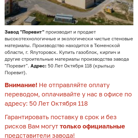
Завод "Поревит"
производит и продает
высокотехнологичные и экологически чистые стеновые
материалы. Производство находится в Тюменской
области, г. Ялуторовск. Купить газоблок, кирпич и
другие строительные материалы производства завода
"Поревит".
Адрес:
50 Лет Октября 118 (крыльцо
Поревит).
Внимание!
Не отправляйте оплату
переводом, оплачивайте у нас в офисе по
адресу: 50 Лет Октября 118
Гарантировать поставку в срок и без
рисков Вам могут
только официальные
представители завода!