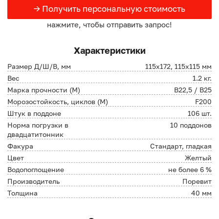
→ Получить персональную стоимость
нажмите, чтобы отправить запрос!
Характеристики
Размер Д/Ш/В, мм
115х172, 115х115 мм
Вес
1.2 кг.
Марка прочности (М)
В22,5 / B25
Морозостойкость, циклов (М)
F200
Штук в поддоне
106 шт.
Норма погрузки в
10 поддонов
двадцатитонник
Факура
Стандарт, гладкая
Цвет
Желтый
Водопоглощение
не более 6 %
Производитель
Поревит
Толщина
40 мм