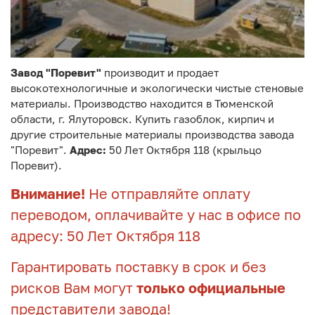
Завод "Поревит"
производит и продает
высокотехнологичные и экологически чистые стеновые
материалы. Производство находится в Тюменской
области, г. Ялуторовск. Купить газоблок, кирпич и
другие строительные материалы производства завода
"Поревит".
Адрес:
50 Лет Октября 118 (крыльцо
Поревит).
Внимание!
Не отправляйте оплату
переводом, оплачивайте у нас в офисе по
адресу: 50 Лет Октября 118
Гарантировать поставку в срок и без
рисков Вам могут
только официальные
представители завода!