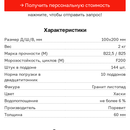
→ Получить персональную стоимость
нажмите, чтобы отправить запрос!
Характеристики
Размер Д/Ш/В, мм
100х200 мм
Вес
2 кг
Марка прочности (М)
В22,5 / B25
Морозостойкость, циклов (М)
F200
Штук в поддоне
144 шт.
Норма погрузки в
10 поддонов
двадцатитонник
Факура
Гранит листопад
Цвет
Хаски
Водопоглощение
не более 6 %
Производитель
Поревит
Толщина
60 мм