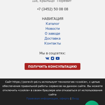
118, крыльцо "Поревит"
+7 (3452) 50 08 08
НАВИГАЦИЯ
Каталог
Новости
О заводе
Доставка
Контакты
Мы в соцсетях:
ПОЛУЧИТЬ КОНСУЛЬТАЦИЮ
Сайт https://porevit-pd.ru использует технологию «cookie», с целью
обеспечения правильной работы сервисов на данном сайте. Вы можете
отключить «cookie» в своем браузере или отказаться от использования
сайта
Правовая информация, оферта
|
Вход