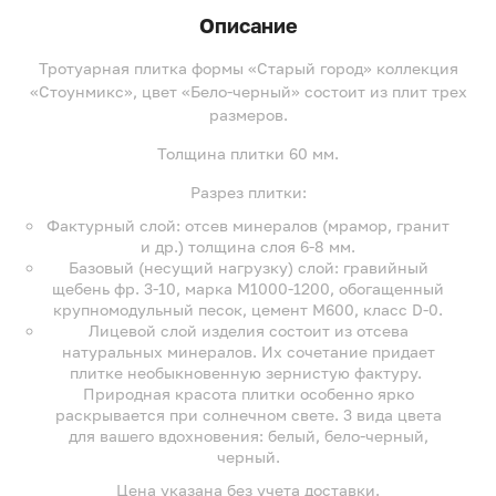
Описание
Тротуарная плитка формы «Старый город» коллекция
«Стоунмикс», цвет «Бело-черный» состоит из плит трех
размеров.
Толщина плитки 60 мм.
Разрез плитки:
Фактурный слой: отсев минералов (мрамор, гранит
и др.) толщина слоя 6-8 мм.
Базовый (несущий нагрузку) слой: гравийный
щебень фр. 3-10, марка М1000-1200, обогащенный
крупномодульный песок, цемент М600, класс D-0.
Лицевой слой изделия состоит из отсева
натуральных минералов. Их сочетание придает
плитке необыкновенную зернистую фактуру.
Природная красота плитки особенно ярко
раскрывается при солнечном свете. 3 вида цвета
для вашего вдохновения: белый, бело-черный,
черный.
Цена указана без учета доставки.