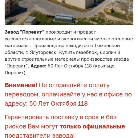
Завод "Поревит"
производит и продает
высокотехнологичные и экологически чистые стеновые
материалы. Производство находится в Тюменской
области, г. Ялуторовск. Купить газоблок, кирпич и
другие строительные материалы производства завода
"Поревит".
Адрес:
50 Лет Октября 118 (крыльцо
Поревит).
Внимание!
Не отправляйте оплату
переводом, оплачивайте у нас в офисе по
адресу: 50 Лет Октября 118
Гарантировать поставку в срок и без
рисков Вам могут
только официальные
представители завода!