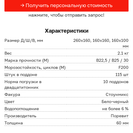
→ Получить персональную стоимость
нажмите, чтобы отправить запрос!
Характеристики
Размер Д/Ш/В, мм
260х160, 160х160, 160х100
мм
Вес
2.1 кг
Марка прочности (М)
В22,5 / B25 / 30
Морозостойкость, циклов (М)
F200
Штук в поддоне
115 шт
Норма погрузки в
10 поддонов
двадцатитонник
Факура
Стоунмикс
Цвет
Бело-черный
Водопоглощение
не более 6 %
Производитель
Поревит
Толщина
60 мм