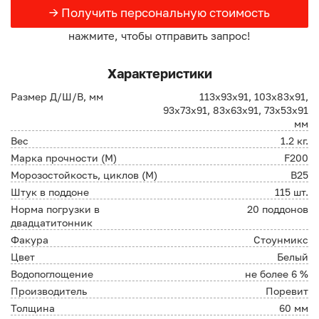
→ Получить персональную стоимость
нажмите, чтобы отправить запрос!
Характеристики
Размер Д/Ш/В, мм
113х93х91, 103х83х91,
93х73х91, 83х63х91, 73х53х91
мм
Вес
1.2 кг.
Марка прочности (М)
F200
Морозостойкость, циклов (М)
B25
Штук в поддоне
115 шт.
Норма погрузки в
20 поддонов
двадцатитонник
Факура
Стоунмикс
Цвет
Белый
Водопоглощение
не более 6 %
Производитель
Поревит
Толщина
60 мм