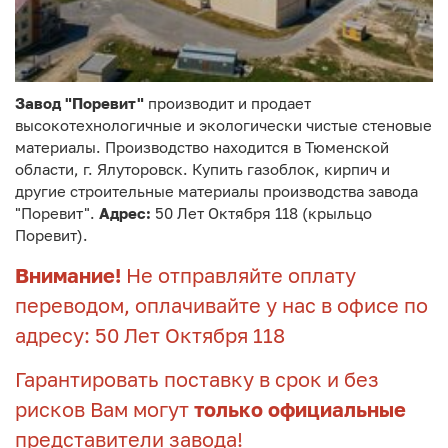
Завод "Поревит"
производит и продает
высокотехнологичные и экологически чистые стеновые
материалы. Производство находится в Тюменской
области, г. Ялуторовск. Купить газоблок, кирпич и
другие строительные материалы производства завода
"Поревит".
Адрес:
50 Лет Октября 118 (крыльцо
Поревит).
Внимание!
Не отправляйте оплату
переводом, оплачивайте у нас в офисе по
адресу: 50 Лет Октября 118
Гарантировать поставку в срок и без
рисков Вам могут
только официальные
представители завода!