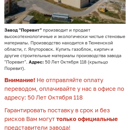
Завод "Поревит"
производит и продает
высокотехнологичные и экологически чистые стеновые
материалы. Производство находится в Тюменской
области, г. Ялуторовск. Купить газоблок, кирпич и
другие строительные материалы производства завода
"Поревит".
Адрес:
50 Лет Октября 118 (крыльцо
Поревит).
Внимание!
Не отправляйте оплату
переводом, оплачивайте у нас в офисе по
адресу: 50 Лет Октября 118
Гарантировать поставку в срок и без
рисков Вам могут
только официальные
представители завода!