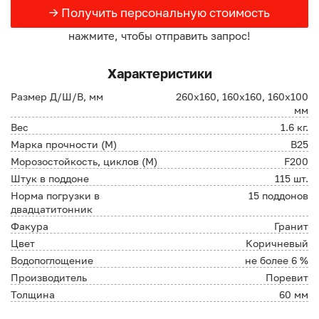
→ Получить персональную стоимость
нажмите, чтобы отправить запрос!
Характеристики
Размер Д/Ш/В, мм
260х160, 160х160, 160х100
мм
Вес
1.6 кг.
Марка прочности (М)
B25
Морозостойкость, циклов (М)
F200
Штук в поддоне
115 шт.
Норма погрузки в
15 поддонов
двадцатитонник
Факура
Гранит
Цвет
Коричневый
Водопоглощение
не более 6 %
Производитель
Поревит
Толщина
60 мм