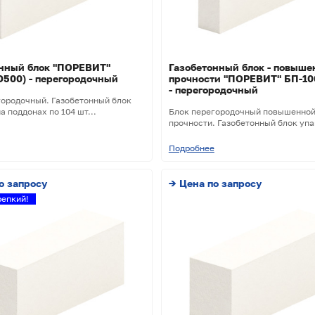
онный блок "ПОРЕВИТ"
Газобетонный блок - повыше
D500) - перегородочный
прочности "ПОРЕВИТ" БП-10
- перегородочный
городочный. Газобетонный блок
а поддонах по 104 шт...
Блок перегородочный повышенно
прочности. Газобетонный блок упак
Подробнее
о запросу
→ Цена по запросу
епкий!