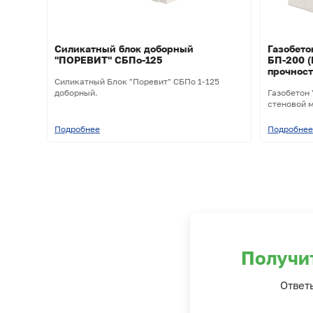
Силикатный блок доборный
Газобет
"ПОРЕВИТ" СБПо-125
БП-200 
прочнос
Силикатный Блок "Поревит" СБПо 1-125
доборный.
Газобетон 
стеновой м
Подробнее
Подробнее
Получи
Ответ