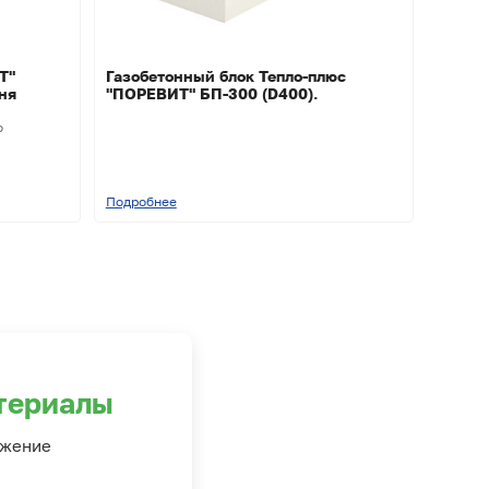
Т"
Газобетонный блок Тепло-плюс
ня
"ПОРЕВИТ" БП-300 (D400).
о
Подробнее
териалы
ожение