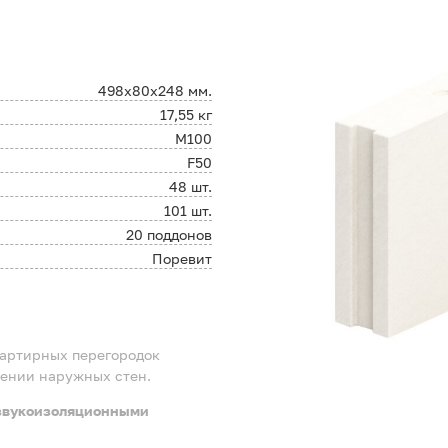
498х80х248 мм.
17,55 кг
М100
F50
48 шт.
101 шт.
20 поддонов
Поревит
артирных перегородок
нении наружных стен.
 звукоизоляционными