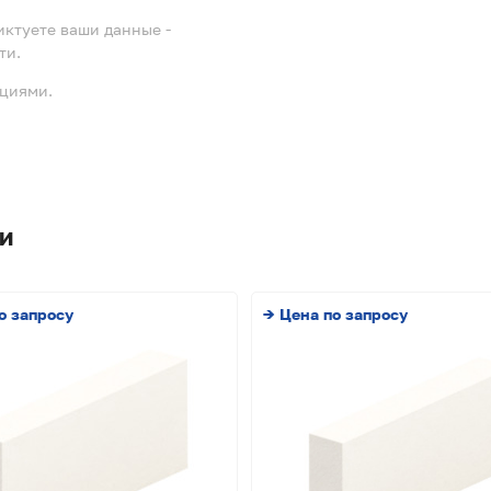
иктуете ваши данные -
ти.
ациями.
и
о запросу
→ Цена по запросу