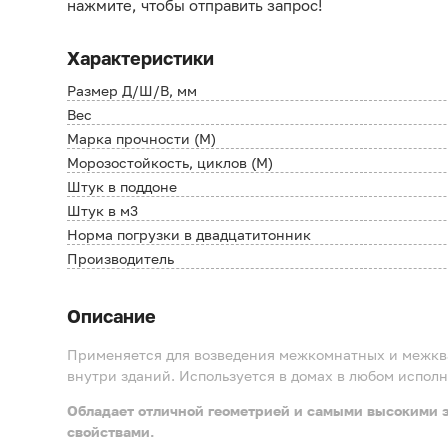
нажмите, чтобы отправить запрос!
Характеристики
Размер Д/Ш/В, мм
Вес
Марка прочности (М)
Морозостойкость, циклов (М)
Штук в поддоне
Штук в м3
Норма погрузки в двадцатитонник
Производитель
Описание
Применяется для возведения межкомнатных и межкв
внутри зданий. Используется в домах в любом испол
Обладает отличной геометрией и самыми высокими
свойствами.