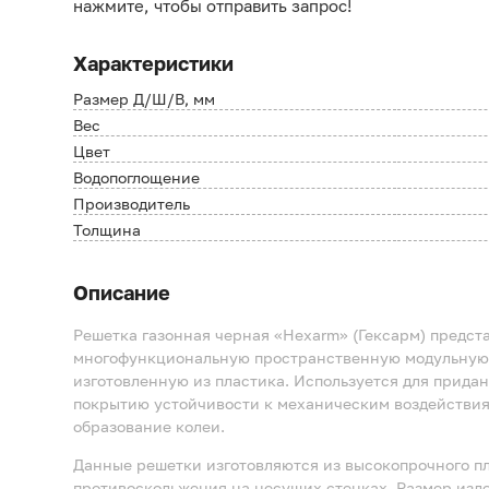
нажмите, чтобы отправить запрос!
Характеристики
Размер Д/Ш/В, мм
Вес
Цвет
Водопоглощение
Производитель
Толщина
Описание
Решетка газонная черная «Hexarm» (Гексарм) предст
многофункциональную пространственную модульную
изготовленную из пластика. Используется для прида
покрытию устойчивости к механическим воздействия
образование колеи.
Данные решетки изготовляются из высокопрочного п
противоскольжения на несущих стенках. Размер изд