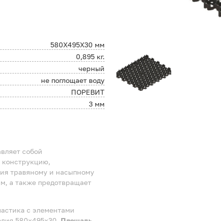
580X495X30 мм
0,895 кг.
черный
не поглощает воду
ПОРЕВИТ
3 мм
авляет собой
 конструкцию,
ния травяному и насыпному
м, а также предотвращает
ластика с элементами
елия 580x495x30.
Площадь