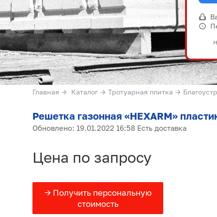
В
П
Н
Главная
→
Каталог
→
Тротуарная плитка
→
Благоуст
Решетка газонная «HEXARM» пластик
Обновлено: 19.01.2022 16:58 Есть доставка
Цена по запросу
→ Получить персональную
стоимость