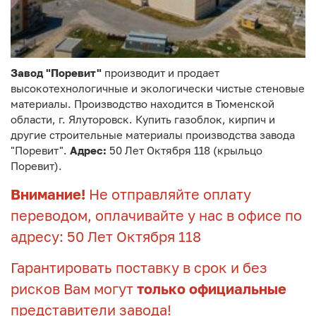
Завод "Поревит"
производит и продает
высокотехнологичные и экологически чистые стеновые
материалы. Производство находится в Тюменской
области, г. Ялуторовск. Купить газоблок, кирпич и
другие строительные материалы производства завода
"Поревит".
Адрес:
50 Лет Октября 118 (крыльцо
Поревит).
Внимание!
Не отправляйте оплату
переводом, оплачивайте у нас в офисе по
адресу: 50 Лет Октября 118
Гарантировать поставку в срок и без
рисков Вам могут
только официальные
представители завода!