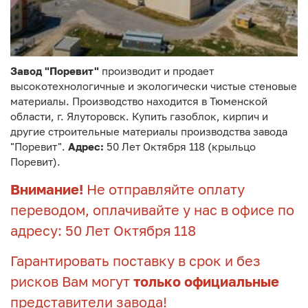
Завод "Поревит"
производит и продает
высокотехнологичные и экологически чистые стеновые
материалы. Производство находится в Тюменской
области, г. Ялуторовск. Купить газоблок, кирпич и
другие строительные материалы производства завода
"Поревит".
Адрес:
50 Лет Октября 118 (крыльцо
Поревит).
Внимание!
Не отправляйте оплату
переводом, оплачивайте у нас в офисе по
адресу: 50 Лет Октября 118
Гарантировать поставку в срок и без
рисков Вам могут
только официальные
представители завода!