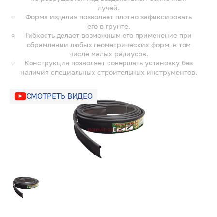
лучей.
Форма изделия позволяет плотно зафиксировать
его в грунте.
Гибкость делает возможным его применение при
обрамлении любых геометрических форм, в том
числе малых радиусов.
Конструкция позволяет совершать установку без
наличия специальных строительных инструментов.
СМОТРЕТЬ ВИДЕО