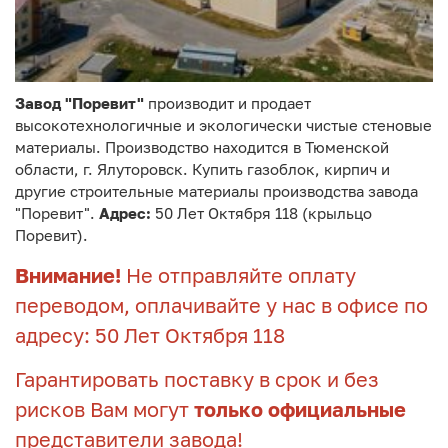
Завод "Поревит"
производит и продает
высокотехнологичные и экологически чистые стеновые
материалы. Производство находится в Тюменской
области, г. Ялуторовск. Купить газоблок, кирпич и
другие строительные материалы производства завода
"Поревит".
Адрес:
50 Лет Октября 118 (крыльцо
Поревит).
Внимание!
Не отправляйте оплату
переводом, оплачивайте у нас в офисе по
адресу: 50 Лет Октября 118
Гарантировать поставку в срок и без
рисков Вам могут
только официальные
представители завода!