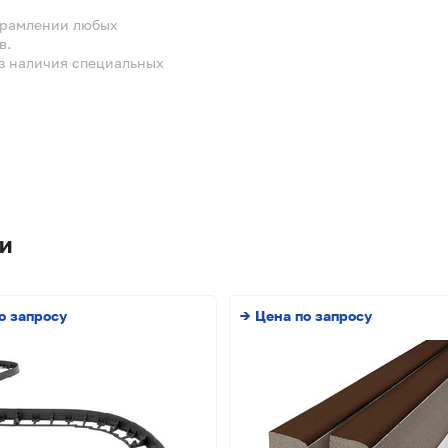
обрамлении любых
в.
ез наличия специальных
и
о запросу
→ Цена по запросу