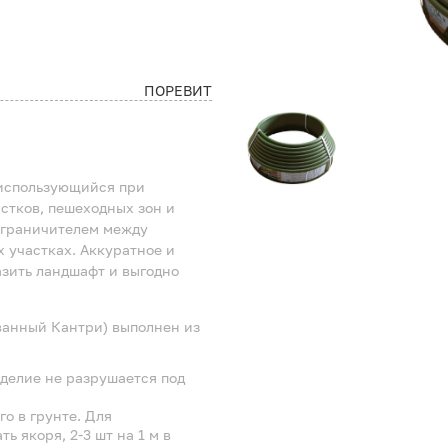
ПОРЕВИТ
 использующийся при
стков, пешеходных зон и
зграничителем между
 участках. Аккуратное и
азить ландшафт и выгодно
анный Кантри) выполнен из
делие не разрушается под
о в грунте. Для
 якоря, 2-3 шт на 1 м в