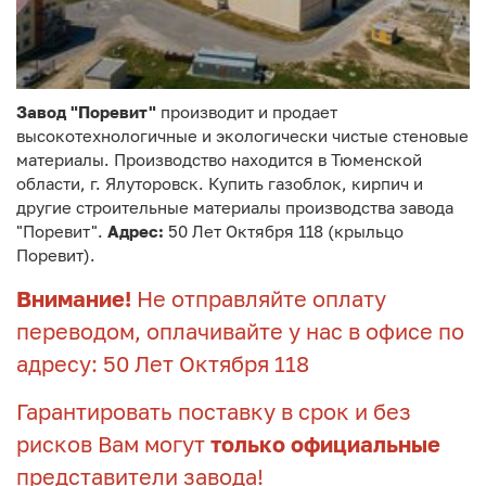
Завод "Поревит"
производит и продает
высокотехнологичные и экологически чистые стеновые
материалы. Производство находится в Тюменской
области, г. Ялуторовск. Купить газоблок, кирпич и
другие строительные материалы производства завода
"Поревит".
Адрес:
50 Лет Октября 118 (крыльцо
Поревит).
Внимание!
Не отправляйте оплату
переводом, оплачивайте у нас в офисе по
адресу: 50 Лет Октября 118
Гарантировать поставку в срок и без
рисков Вам могут
только официальные
представители завода!